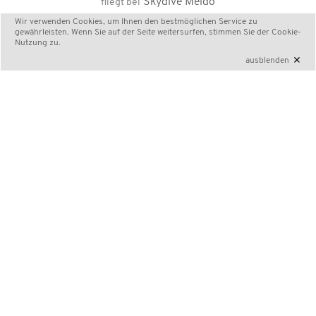
Skydive Meido
fliegt bei
Wir verwenden Cookies, um Ihnen den bestmöglichen Service zu
gewährleisten. Wenn Sie auf der Seite weitersurfen, stimmen Sie der
Cookie-
Nutzung
zu.
×
ausblenden
Video
Datenschutzfreigabe noch nicht erteilt
< Qatar Cheetahs junior team
SÜDWEST NOG FSZ SAAR >