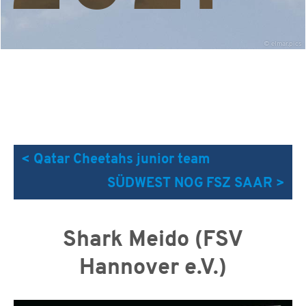
©
elmar.pics
< Qatar Cheetahs junior team
SÜDWEST NOG FSZ SAAR >
Shark Meido (FSV
Hannover e.V.)