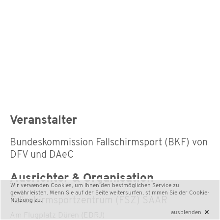
Veranstalter
Bundeskommission Fallschirmsport (BKF) von
DFV und DAeC
Ausrichter & Organisation
Wir verwenden Cookies, um Ihnen den bestmöglichen Service zu
gewährleisten. Wenn Sie auf der Seite weitersurfen, stimmen Sie der
Cookie-
Fallschirmsportzentrum (FSZ) SAAR
Nutzung
zu.
×
ausblenden
Am Flugplatz Düren (EDRJ)