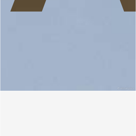
©
elmar.pics