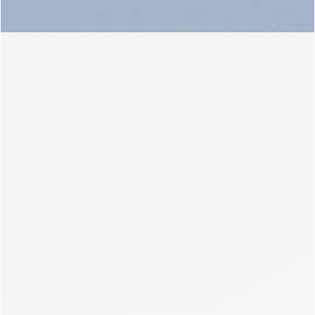
©
elmar.pics