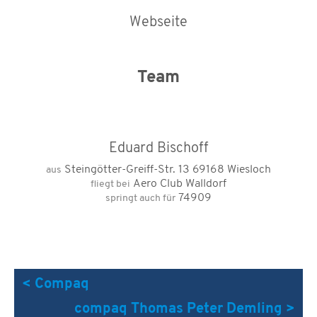
Webseite
Team
Eduard Bischoff
Steingötter-Greiff-Str. 13 69168 Wiesloch
aus
Aero Club Walldorf
fliegt bei
74909
springt auch für
< Compaq
compaq Thomas Peter Demling >