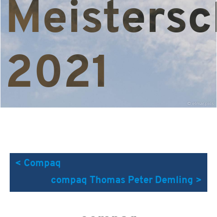
Meistersc
2021
©
elmar.pics
< Compaq
compaq Thomas Peter Demling >