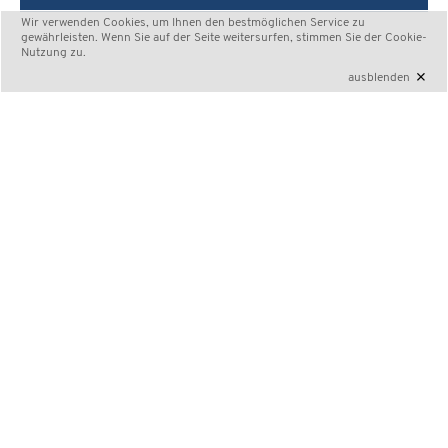
Wir verwenden Cookies, um Ihnen den bestmöglichen Service zu
gewährleisten. Wenn Sie auf der Seite weitersurfen, stimmen Sie der
Cookie-
Nutzung
zu.
×
ausblenden
DM Fallschirmspringen 2021
7. bis 11. September 2021
Ausgerichtet durch den
FSZ Saar
im Auftrag der
Bundeskommission Fallschirmsport (BKF) von DFV und
DAeC am Flugplatz Saarlouis-Düren (EDRJ)