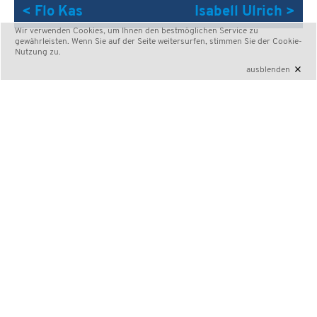
< Flo Kas
Isabell Ulrich >
Wir verwenden Cookies, um Ihnen den bestmöglichen Service zu
gewährleisten. Wenn Sie auf der Seite weitersurfen, stimmen Sie der
Cookie-
Nutzung
zu.
×
ausblenden
DM Fallschirmspringen 2021
7. bis 11. September 2021
Ausgerichtet durch den
FSZ Saar
im Auftrag der
Bundeskommission Fallschirmsport (BKF) von DFV und
DAeC am Flugplatz Saarlouis-Düren (EDRJ)