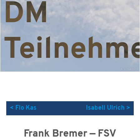
DM
Teilnehm
©
elmar.pics
< Flo Kas
Isabell Ulrich >
Frank Bremer — FSV